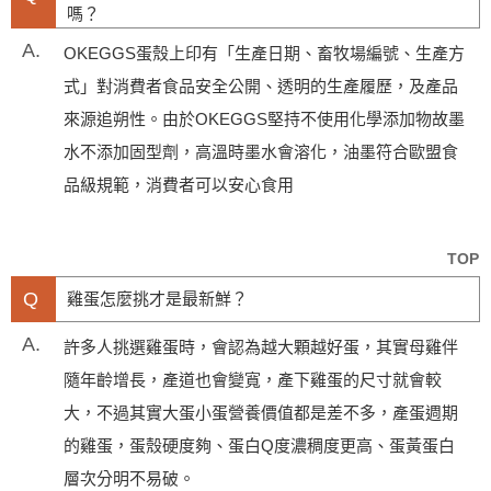
嗎？
A.
OKEGGS蛋殼上印有「生產日期、畜牧場編號、生產方
式」對消費者食品安全公開、透明的生產履歷，及產品
來源追朔性。由於OKEGGS堅持不使用化學添加物故墨
水不添加固型劑，高溫時墨水會溶化，油墨符合歐盟食
品級規範，消費者可以安心食用
TOP
Q
雞蛋怎麼挑才是最新鮮？
A.
許多人挑選雞蛋時，會認為越大顆越好蛋，其實母雞伴
隨年齡增長，產道也會變寬，產下雞蛋的尺寸就會較
大，不過其實大蛋小蛋營養價值都是差不多，產蛋週期
的雞蛋，蛋殼硬度夠、蛋白Q度濃稠度更高、蛋黃蛋白
層次分明不易破。