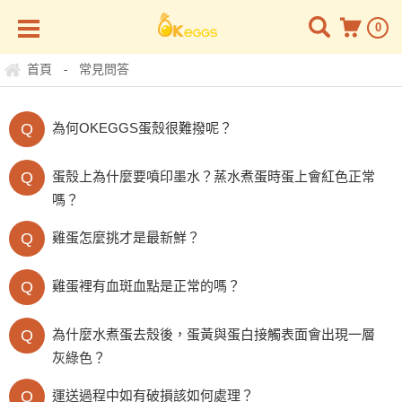
0
首頁
常見問答
-
Q
為何OKEGGS蛋殼很難撥呢？
Q
蛋殼上為什麼要噴印墨水？蒸水煮蛋時蛋上會紅色正常
嗎？
Q
雞蛋怎麼挑才是最新鮮？
Q
雞蛋裡有血斑血點是正常的嗎？
Q
為什麼水煮蛋去殼後，蛋黃與蛋白接觸表面會出現一層
灰綠色？
Q
運送過程中如有破損該如何處理？