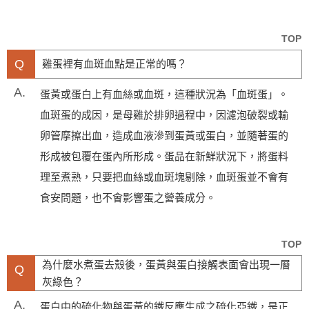
TOP
Q
雞蛋裡有血斑血點是正常的嗎？
A.
蛋黃或蛋白上有血絲或血斑，這種狀況為「血斑蛋」。
血斑蛋的成因，是母雞於排卵過程中，因濾泡破裂或輸
卵管摩擦出血，造成血液滲到蛋黃或蛋白，並隨著蛋的
形成被包覆在蛋內所形成。蛋品在新鮮狀況下，將蛋料
理至煮熟，只要把血絲或血斑塊剔除，血斑蛋並不會有
食安問題，也不會影響蛋之營養成分。
TOP
為什麼水煮蛋去殼後，蛋黃與蛋白接觸表面會出現一層
Q
灰綠色？
A.
蛋白中的硫化物與蛋黃的鐵反應生成之硫化亞鐵，是正